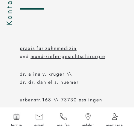
Kontakt
praxis für zahnmedizin
und
mund-kiefer-gesichtschirurgie
dr. alina y. krüger \\
dr. dr. daniel s. huemer
urbanstr.168 \\ 73730 esslingen
0711 . 316 99 66
info@esslingen-gesichtschirurgie.de
termin
e-mail
anrufen
anfahrt
anamnese