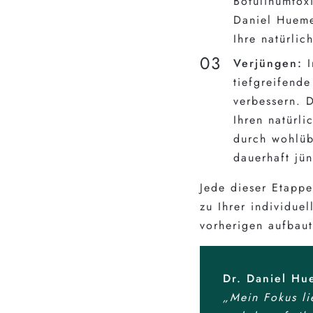
Botulinumtoxi
Daniel Hueme
Ihre natürlic
Verjüngen:
I
tiefgreifend
verbessern. 
Ihren natürli
durch wohlüb
dauerhaft jü
Jede dieser Etappe
zu Ihrer individue
vorherigen aufbaut
Dr. Daniel Hu
„Mein Fokus li